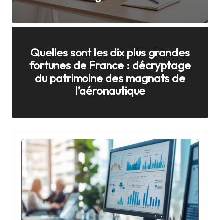
e
l
s
Quelles sont les dix plus grandes
p
fortunes de France : décryptage
du patrimoine des magnats de
o
l’aéronautique
u
r
l
e
s
e
n
t