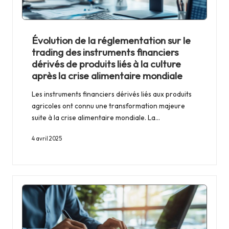
r
e
Évolution de la réglementation sur le
p
trading des instruments financiers
dérivés de produits liés à la culture
r
après la crise alimentaire mondiale
i
Les instruments financiers dérivés liés aux produits
s
agricoles ont connu une transformation majeure
suite à la crise alimentaire mondiale. La…
e
s
4 avril 2025